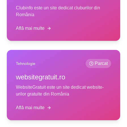
Clubinfo este un site dedicat cluburilor din
România
Află mai multe
Parcat
Tehnologie
websitegratuit.ro
WebsiteGratuit este un site dedicat website-
urilor gratuite din România
Află mai multe