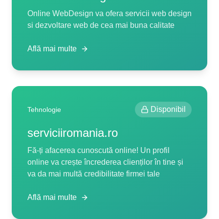
Online WebDesign va ofera servicii web design
si dezvoltare web de cea mai buna calitate
Află mai multe
Disponibil
Tehnologie
serviciiromania.ro
Fă-ți afacerea cunoscută online! Un profil
online va crește încrederea clienților în tine și
va da mai multă credibilitate firmei tale
Află mai multe