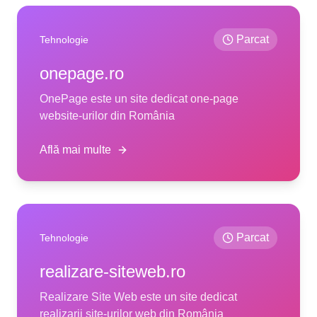
Parcat
Tehnologie
onepage.ro
OnePage este un site dedicat one-page
website-urilor din România
Află mai multe
Parcat
Tehnologie
realizare-siteweb.ro
Realizare Site Web este un site dedicat
realizarii site-urilor web din România